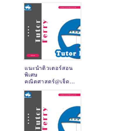
(จังหวัดกำแพงเพชร)
แนะนำติวเตอร์สอน
พิเศษ
คณิตศาสตร์@เจ็ด
ยอด (จังหวัด
เชียงใหม่)