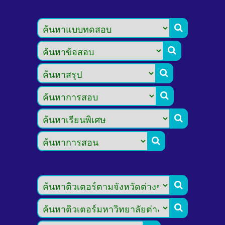







