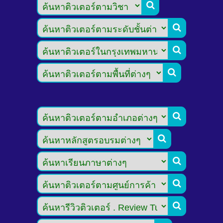








