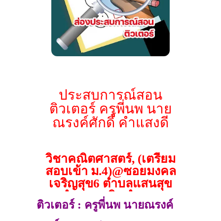
ประสบการณ์สอน
ติวเตอร์ ครูพี่นพ นาย
ณรงค์ศักดิ์ คำแสงดี
วิชาคณิตศาสตร์, (เตรียม
สอบเข้า ม.4)@ซอยมงคล
เจริญสุข6 ตำบลแสนสุข
อำเภอวารินชำราบ
ติวเตอร์ : ครูพี่นพ นายณรงค์