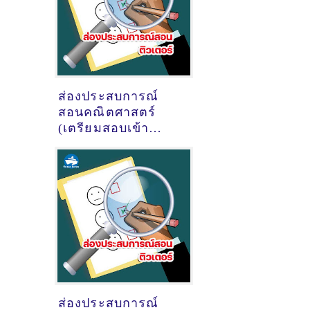
ส่องประสบการณ์
สอนคณิตศาสตร์
(เตรียมสอบเข้า
มศว) ของติวเตอร์
ครูพี่วัน วันเฉลิม
คล้ายวันเพ็ญ @หมู
บ้านสวนสุขสิริ ต.เนิน
พระ อ.เมืองระยอง
ส่องประสบการณ์