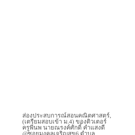
ส่องประสบการณ์สอนคณิตศาสตร์,
(เตรียมสอบเข้า ม.4) ของติวเตอร์
ครูพี่นพ นายณรงค์ศักดิ์ คำแสงดี
@ซอยมงคลเจริญสุข6 ตำบล