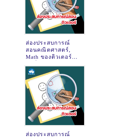
ส่องประสบการณ์
สอนคณิตศาสตร์,
Math ของติวเตอร์
ครูพี่ต่าย ดลญาณ์
สุระ @Space 109
แจ่มฟ้า
ส่องประสบการณ์