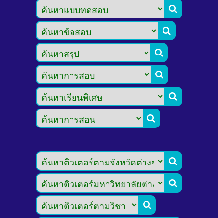








