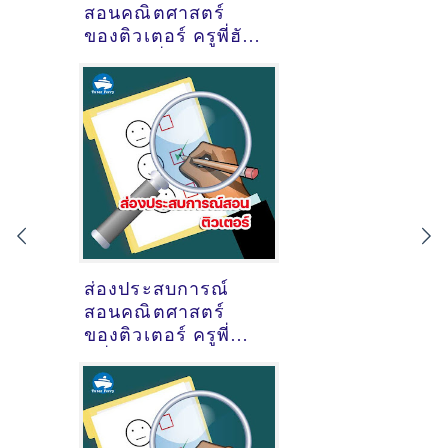
สอนคณิตศาสตร์
ของติวเตอร์ ครูพี่ฮัซ
ฮัซวานี พึ่งพา
@หมู่บ้านเศรษฐสิริ
แจ้งวัฒนะประชาชื่น
ตำบลบ้านใหม่
อำเภอปากเกร็ด
จังหวัดนนทบุรี
ส่องประสบการณ์
สอนคณิตศาสตร์
ของติวเตอร์ ครูพี่
หนึ่ง นางสาวปวิชญา
ผูกประยูร @ถนนช้าว
หลาม บางแสน