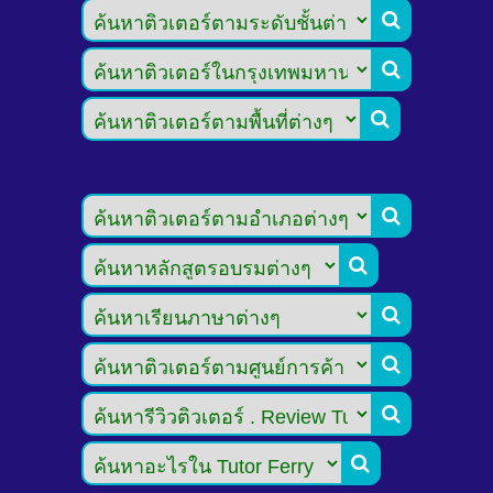








