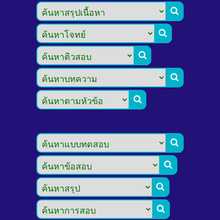








