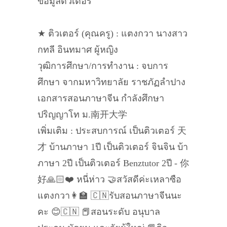
ข้อมูลติวเตอร์
★ ติวเตอร์ (คุณครู) : แตงกวา นางสาว
กทลี อินทมาศ ผู้หญิง
วุฒิการศึกษา/การทำงาน : จบการ
ศึกษา จากมหาวิทยาลัย ราชภัฏลำปาง
เอกสารสอนภาษาจีน กำลังศึกษา
ปริญญาโท ม.南开大学
เพิ่มเติม : ประสบการณ์ เป็นติวเตอร์ 天
才 บ้านภาษา 1ปี เป็นติวเตอร์ จินจิน บ้า
ภาษา 2ปี เป็นติวเตอร์ Benztutor 2ปี - 你
好🙏🏻❤️ หนี่ห่าว 🤝สวัสดีค่ะเหลาซือ
แตงกวา👩‍🏫 🇨🇳รับสอนภาษาจีนนะ
คะ 😊🇨🇳 📕สอนระดับ อนุบาล