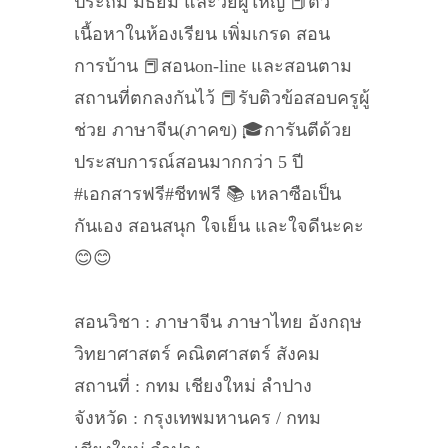
ประถม มัธยม และวัยผู้ใหญ่ 📕ติว
เนื้อหาในห้องเรียน เพิ่มเกรด สอน
การบ้าน 📕สอนon-line และสอนตาม
สถานที่ตกลงกันไว้ 📕รับติวข้อสอบครูผู้
ช่วย ภาษาจีน(ภาคข) 🎓การันตีด้วย
ประสบการณ์สอนมากกว่า 5 ปี
#เอกสารฟรี#ชีทฟรี 📚 เหลาซือเป็น
กันเอง สอนสนุก ใจเย็น และใจดีนะคะ
😊😊
สอนวิชา : ภาษาจีน ภาษาไทย อังกฤษ
วิทยาศาสตร์ คณิตศาสตร์ สังคม
สถานที่ : กทม เชียงใหม่ ลำปาง
จังหวัด : กรุงเทพมหานคร / กทม