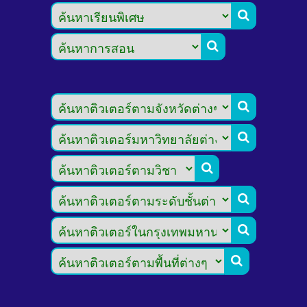







