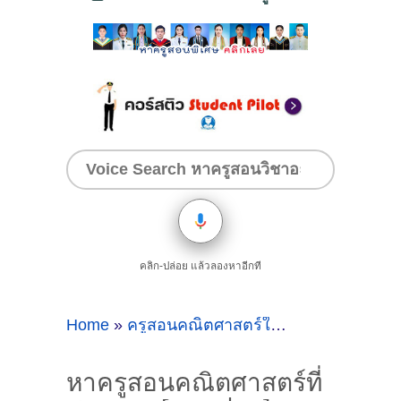
คลิก-ปล่อย แล้วลองหาอีกที
Home
»
ครูสอนคณิตศาสตร์ใกล้ๆศาลายา
»
หาค
หาครูสอนคณิตศาสตร์ที่