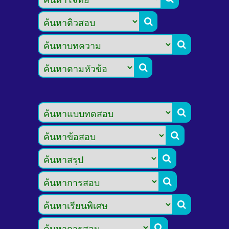








