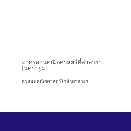
หาครูสอนคณิตศาสตร์ที่ศาลายา
[นครปฐม]
ครูสอนคณิตศาสตร์ใกล้ๆศาลายา