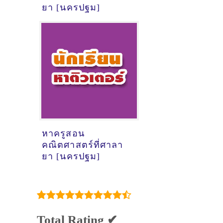
ยา [นครปฐม]
หาครูสอน
คณิตศาสตร์ที่ศาลา
ยา [นครปฐม]
Total Rating ✔