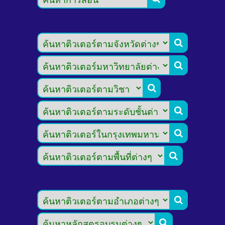







