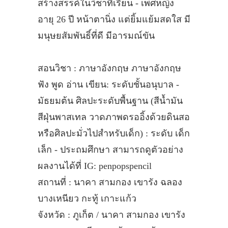
สร้างสรรค์ในวิชาที่เรียน - เพศหญิง
อายุ 26 ปี หน้าตานิ่ง แต่ยิ้มแย้มสดใส มี
มนุษยสัมพันธิ์ที่ดี มีอารมณ์ขัน
สอนวิชา : ภาษาอังกฤษ ภาษาอังกฤษ
ฟัง พูด อ่าน เขียน: ระดับชั้นอนุบาล -
มัธยมต้น ศิลปะระดับพื้นฐาน (สีน้ำมัน
สีฝุ่นพาสเทล วาดภาพดรออิ้งด้วยดินสอ
หรือศิลปะมั่วไปสำหรับเด็ก) : ระดับ เด็ก
เล็ก - ประถมศึกษา สามารถดูตัวอย่าง
ผลงานได้ที่ IG: penpopspencil
สถานที่ : นาคา สามกอง เขารัง ฉลอง
บางเหนียว กะทู้ เกาะแก้ว
จังหวัด : ภูเก็ต / นาคา สามกอง เขารัง