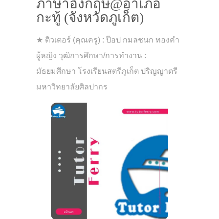
ภาษาอังกฤษ@อำเภอ
กะทู้ (จังหวัดภูเก็ต)
★ ติวเตอร์ (คุณครู) : ป๊อป กมลชนก ทองคำ
ผู้หญิง วุฒิการศึกษา/การทำงาน :
มัธยมศึกษา โรงเรียนสตรีภูเก็ต ปริญญาตรี
มหาวิทยาลัยศิลปากร