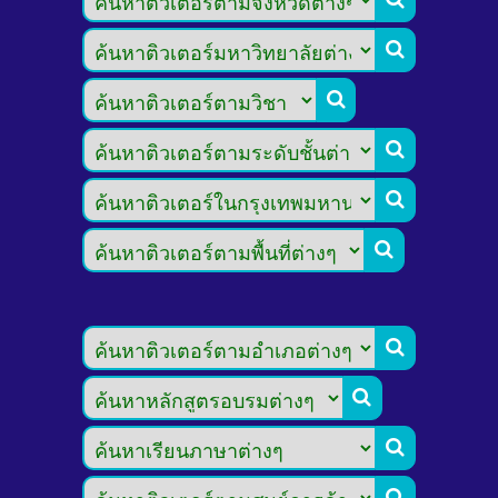








