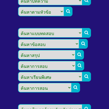








