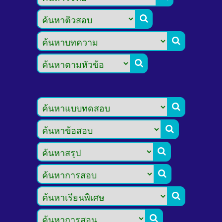








