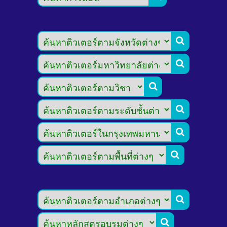







