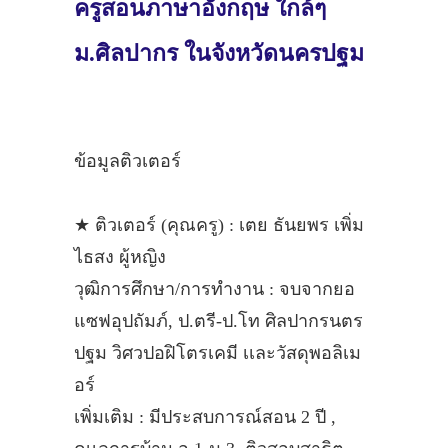
ครูสอนภาษาอังกฤษ ใกล้ๆ
ม.ศิลปากร ในจังหวัดนครปฐม
ข้อมูลติวเตอร์
★ ติวเตอร์ (คุณครู) : เตย ธันยพร เพิ่ม
ไธสง ผู้หญิง
วุฒิการศึกษา/การทำงาน : จบจากยอ
แซฟอุปถัมภ์, ป.ตรี-ป.โท ศิลปากรนตร
ปฐม วิศวปอฝิโตรเคมี เเละวัสดุพอลิเม
อร์
เพิ่มเติม : มีประสบการณ์สอน 2 ปี ,