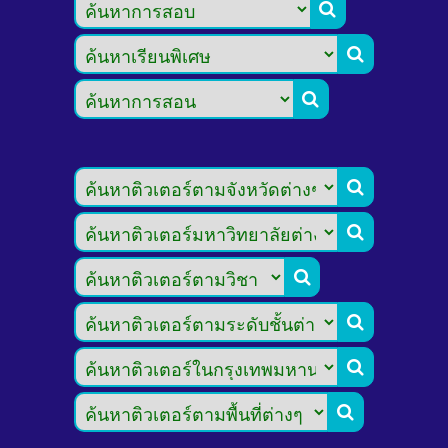








