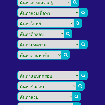








