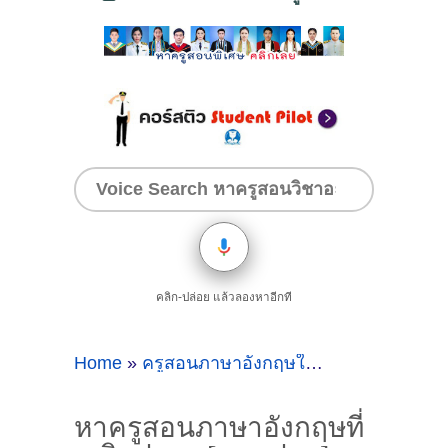
คลิก-ปล่อย แล้วลองหาอีกที
Home
»
ครูสอนภาษาอังกฤษใกล้ๆ ม.ศิลปากร
»
หาครูสอนภาษาอังกฤษที่