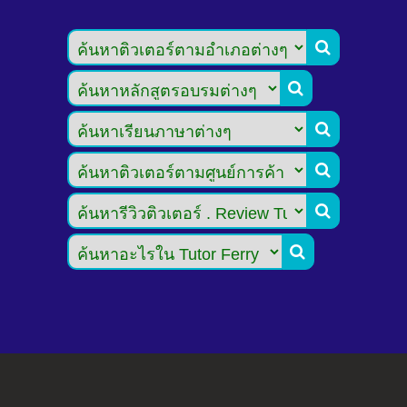





