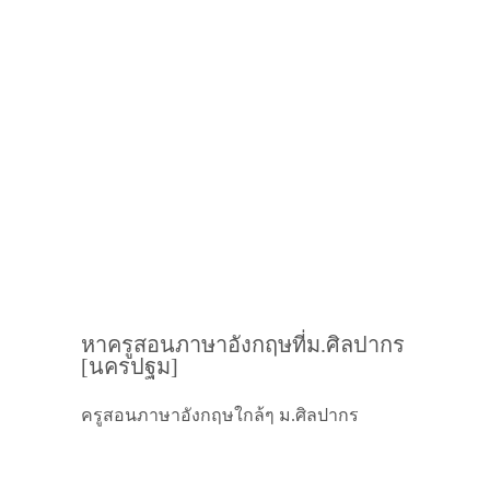
หาครูสอนภาษาอังกฤษที่ม.ศิลปากร
[นครปฐม]
ครูสอนภาษาอังกฤษใกล้ๆ ม.ศิลปากร