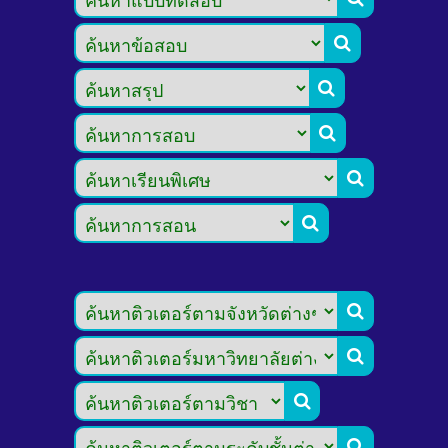








