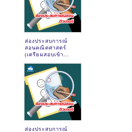
ส่องประสบการณ์
สอนคณิตศาสตร์
(เตรียมสอบเข้า
มศว) ของติวเตอร์
ครูพี่วัน วันเฉลิม
คล้ายวันเพ็ญ @หมู
บ้านสวนสุขสิริ ต.เนิน
พระ อ.เมืองระยอง
ส่องประสบการณ์