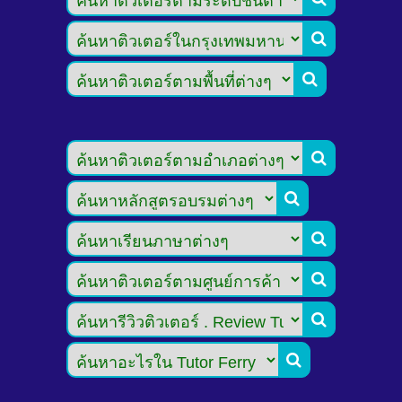







