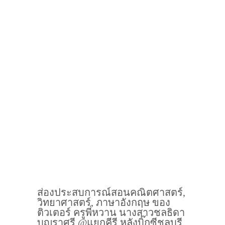
ส่องประสบการณ์สอนคณิตศาสตร์,
วิทยาศาสตร์, ภาษาอังกฤษ ของ
ติวเตอร์ ครูพี่หวาน นางสาวชลธิดา
บุญราศรี @แยกคีรี หลังบิ๊กซีชลบุรี