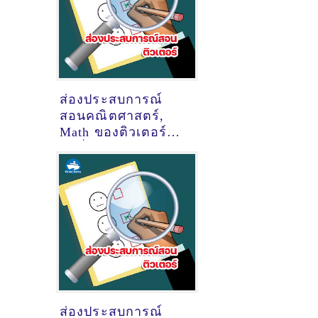
ส่องประสบการณ์
สอนคณิตศาสตร์,
Math ของติวเตอร์
ครูพี่ต่าย ดลญาณ์
สุระ @Space 109
แจ่มฟ้า
ส่องประสบการณ์