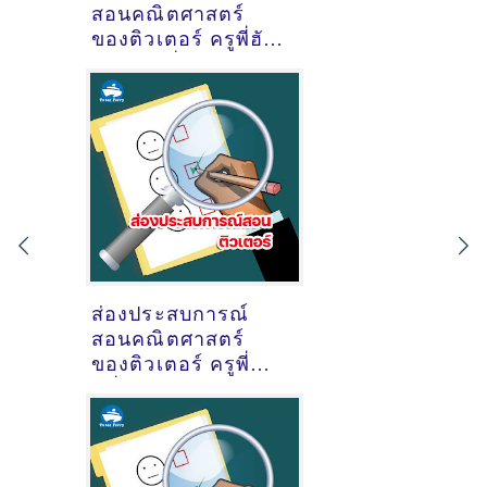
สอนคณิตศาสตร์
ของติวเตอร์ ครูพี่ฮัซ
ฮัซวานี พึ่งพา
@หมู่บ้านเศรษฐสิริ
แจ้งวัฒนะประชาชื่น
ตำบลบ้านใหม่
อำเภอปากเกร็ด
จังหวัดนนทบุรี
ส่องประสบการณ์
สอนคณิตศาสตร์
ของติวเตอร์ ครูพี่
หนึ่ง นางสาวปวิชญา
ผูกประยูร @ถนนช้าว
หลาม บางแสน