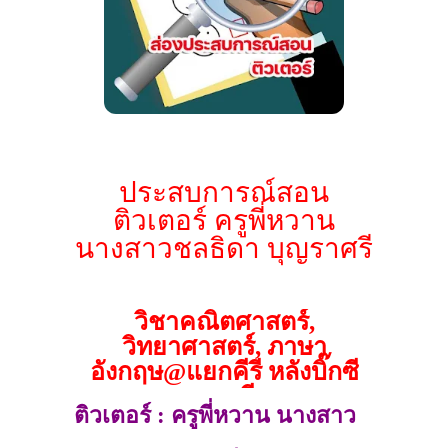
ประสบการณ์สอน
ติวเตอร์ ครูพี่หวาน
นางสาวชลธิดา บุญราศรี
วิชาคณิตศาสตร์,
วิทยาศาสตร์, ภาษา
อังกฤษ@แยกคีรี หลังบิ๊กซี
ชลบุรี
ติวเตอร์ : ครูพี่หวาน นางสาว