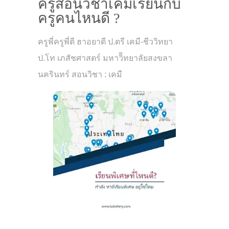
ครูสอนวิชาเคมีเรียนกับ
ครูคนไหนดี ?
ครูพี่ครูพี่ตี ฮาอยาตี ป.ตรี เคมี-ชีววิทยา
ป.โท เภสัชศาสตร์ มหาวิิทยาลัยสงขลา
นครินทร์ สอนวิชา : เคมี