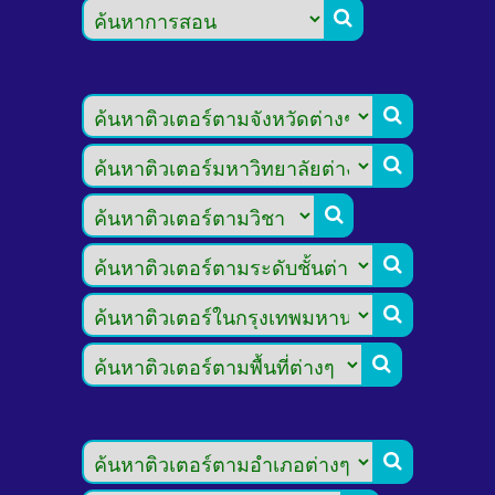







