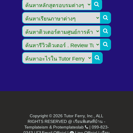





Copyright ©
2026 Tutor Ferry, Inc., ALL
RIGHTS RESERVED @ เรียนพิเศษที่บ้าน -
Templateism
&
Protemplateslab
|
099-823-
0343
|
Email Official
|
Line Official
|
เรียน