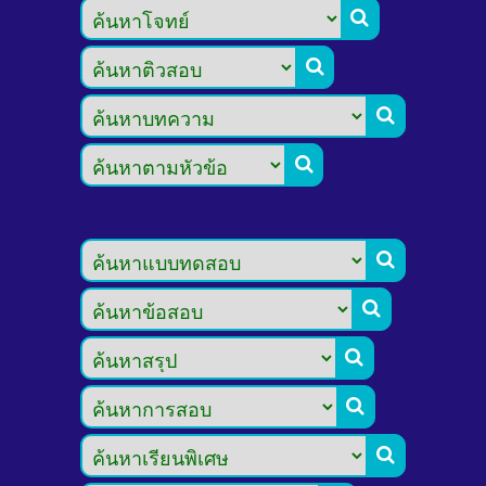








