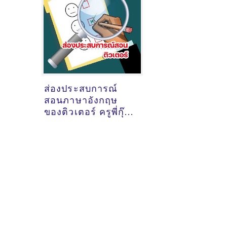
ส่องประสบการณ์
สอนภาษาอังกฤษ
ของติวเตอร์ ครูพี่กุ๊ก
ไก่ กัลยา​ พรหมจรรย์
@ออนไลน์