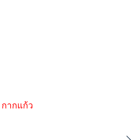
า กากแก้ว