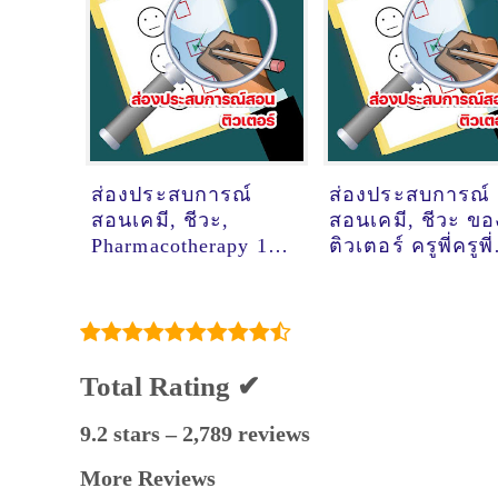
ส่องประสบการณ์
ส่องประสบการณ์
สอนเคมี, ชีวะ,
สอนเคมี, ชีวะ ขอ
Pharmacotherapy 1
ติวเตอร์ ครูพี่ครูพี่
(วิชาคณะเภสัช ปี3
ฮาอยาตี @ออนไล
ม.ช.) ของติวเตอร์
ครูพี่รุจ รุจทิวัตถ์ ภว
ภูตานนท์ ณ
มหาสารคาม
Total Rating ✔
@ออนไลน์
9.2 stars – 2,789 reviews
More Reviews