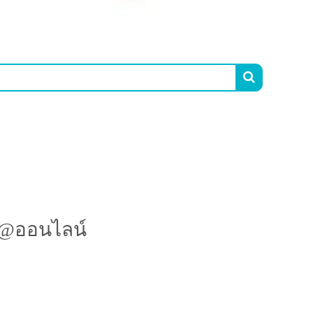

ว @ออนไลน์