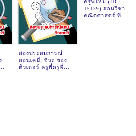
ครูพี่ไหม (ID :
15139) สอนวิชา
คณิตศาสตร์ ที่
เชียงใหม่
ส่องประสบการณ์
ง
สอนเคมี, ชีวะ ของ
ตี
ติวเตอร์ ครูพี่ครูพี่ตี
น์
ฮาอยาตี @ออนไลน์