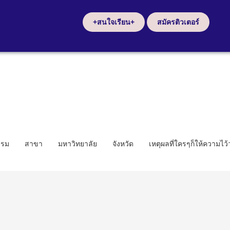
+สนใจเรียน+
สมัครติวเตอร์
รรม
สาขา
มหาวิทยาลัย
จังหวัด
เหตุผลที่ใครๆก็ให้ความไว