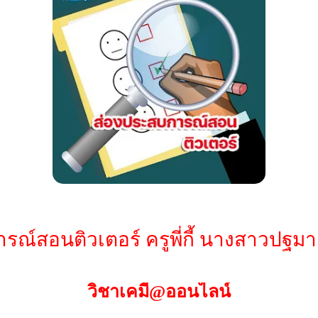
ณ์สอนติวเตอร์ ครูพี่กี้ นางสาวปฐม
วิชาเคมี@ออนไลน์