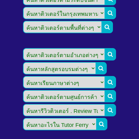







