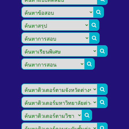








