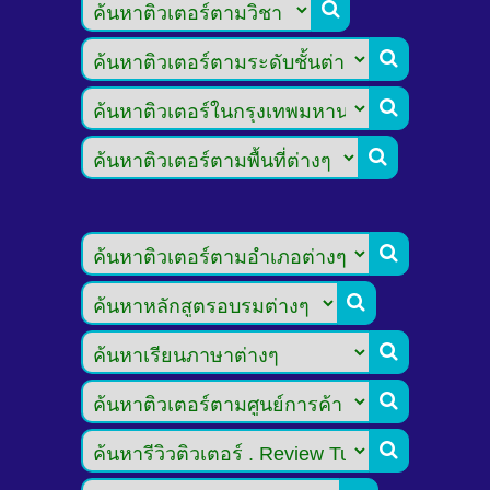








