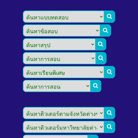







