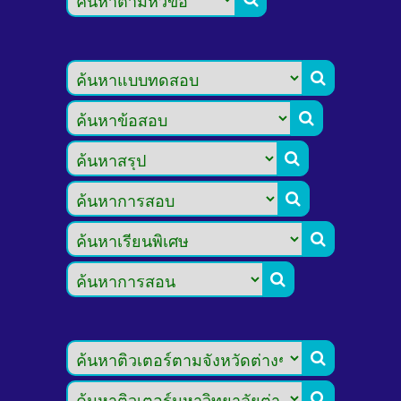







