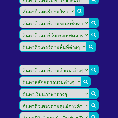








