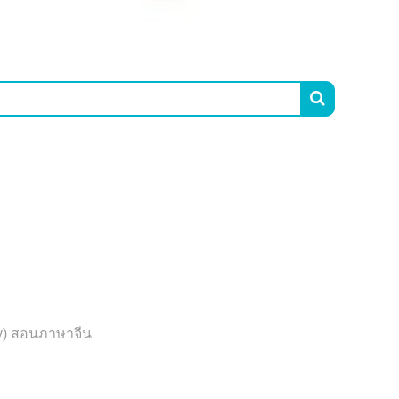

y) สอนภาษาจีน