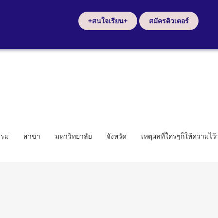
+สนใจเรียน+
สมัครติวเตอร์
รรม
สาขา
มหาวิทยาลัย
จังหวัด
เหตุผลที่ใครๆก็ให้ความไว