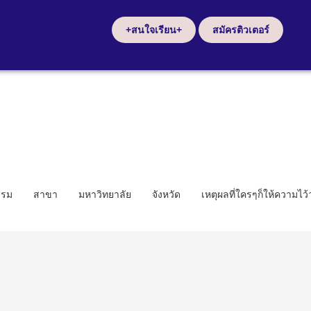
+สนใจเรียน+
สมัครติวเตอร์
รรม
สาขา
มหาวิทยาลัย
จังหวัด
เหตุผลที่ใครๆก็ให้ความไว