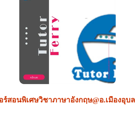
อร์สอนพิเศษวิชาภาษาอังกฤษ@อ.เมืองอุบ