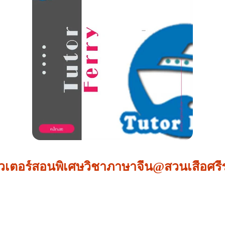
วเตอร์สอนพิเศษวิชาภาษาจีน@สวนเสือศร