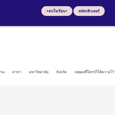
+สนใจเรียน+
สมัครติวเตอร์
รรม
สาขา
มหาวิทยาลัย
จังหวัด
เหตุผลที่ใครๆก็ให้ความไว