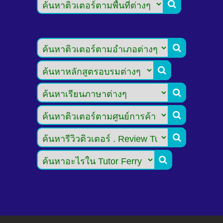






