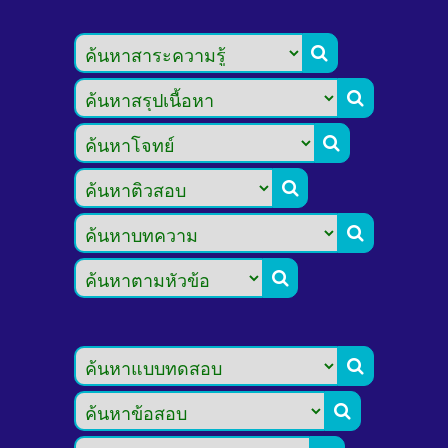







