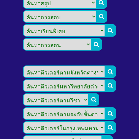








