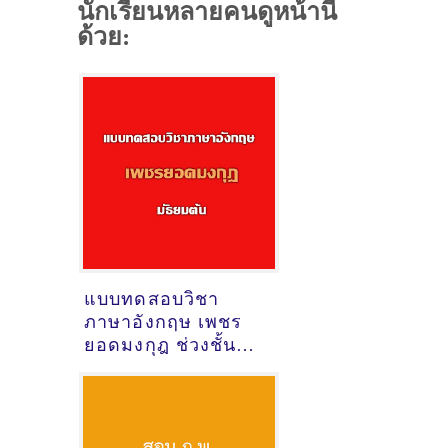
นักเรียนหลายคนดูหน้านี้
ด้วย:
แบบทดสอบวิชา
ภาษาอังกฤษ เพชร
ยอดมงกุฎ ช่วงชั้นที่3
(มัธยมต้น) พร้อม
เฉลย [Download
pdf]