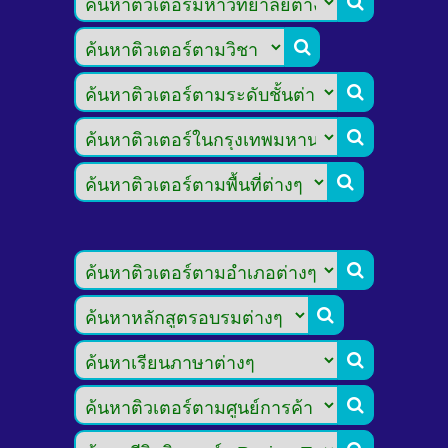








