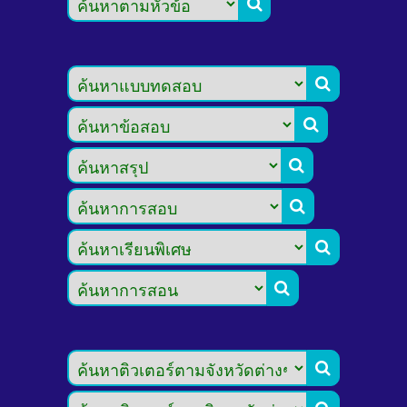







