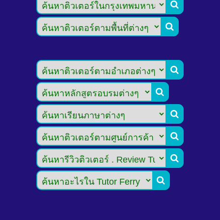







