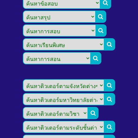








