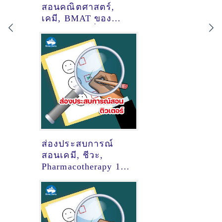
สอนคณิตศาสตร์,
เคมี, BMAT ของ
ติวเตอร์ ครูพี่เฟิร์น
สลิตา ดีเมเยอร์
@มหาวิทยาลัยบูรพา
ส่องประสบการณ์
สอนเคมี, ชีวะ,
Pharmacotherapy 1
(วิชาคณะเภสัช ปี3
ม.ช.) ของติวเตอร์
ครูพี่รุจ รุจทิวัตถ์ ภว
ภูตานนท์ ณ