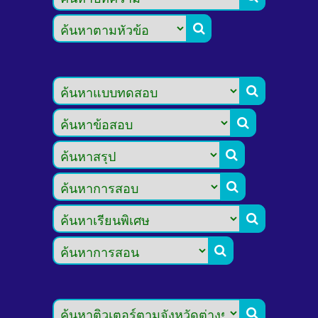







