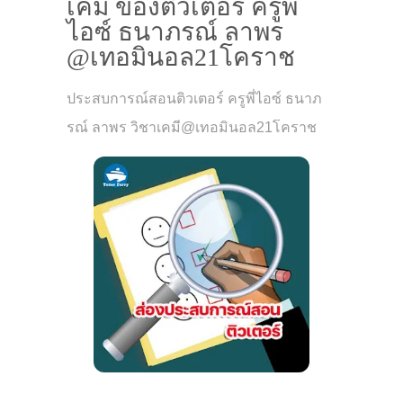
เคมี ของติวเตอร์ ครูพี่
ไอซ์ ธนาภรณ์ ลาพร
@เทอมินอล21โคราช
ประสบการณ์สอนติวเตอร์ ครูพี่ไอซ์ ธนาภ
รณ์ ลาพร วิชาเคมี@เทอมินอล21โคราช