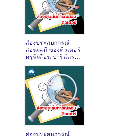
ส่องประสบการณ์
สอนเคมี ของติวเตอร์
ครูพี่เดือน ปาริฉัตร ชู
กลิ่น @ร้านกาแฟ
เอื้อมิตร ศรีราชา
ส่องประสบการณ์