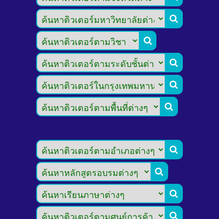








