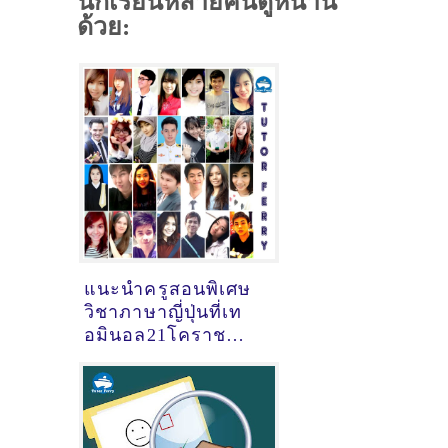
นักเรียนหลายคนดูหน้านี้
ด้วย:
แนะนำครูสอนพิเศษ
วิชาภาษาญี่ปุ่นที่เท
อมินอล21โคราช
จ.นครราชสีมา [11-
02-2021]