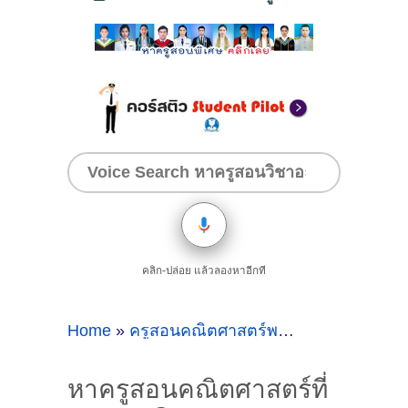
คลิก-ปล่อย แล้วลองหาอีกที
Home
»
ครูสอนคณิตศาสตร์พระราม2
»
หาครูส
หาครูสอนคณิตศาสตร์ที่