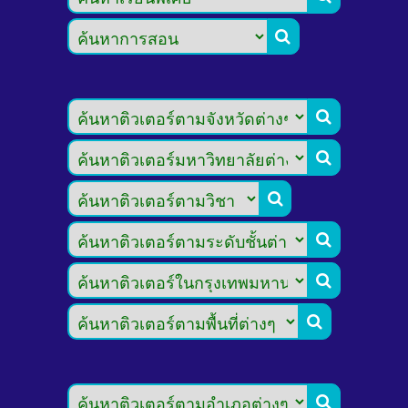







