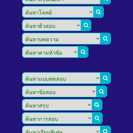








