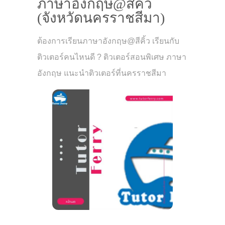
ภาษาอังกฤษ@สีคิ้ว
(จังหวัดนครราชสีมา)
ต้องการเรียนภาษาอังกฤษ@สีคิ้ว เรียนกับ
ติวเตอร์คนไหนดี ? ติวเตอร์สอนพิเศษ ภาษา
อังกฤษ แนะนำติวเตอร์ที่นครราชสีมา