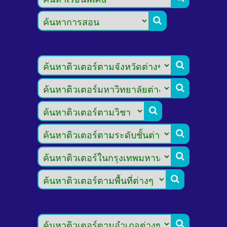







