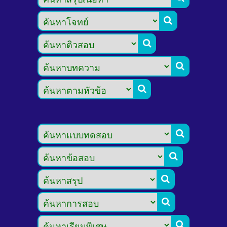








