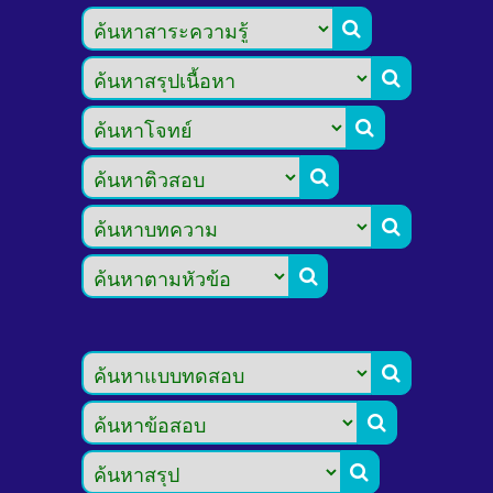








