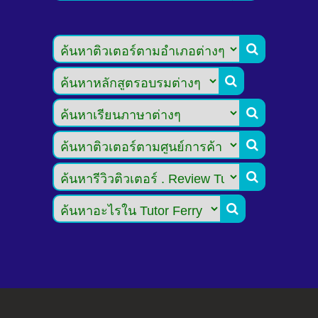





