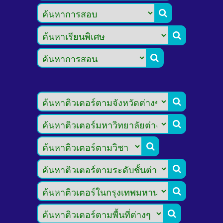








