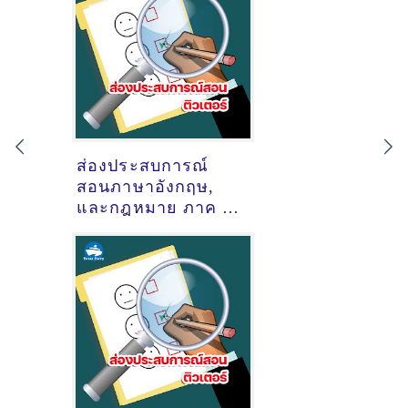
ส่องประสบการณ์
สอนภาษาอังกฤษ,
และกฎหมาย ภาค ก
(ภาค ก และ ภาค ข
สำนักงานปลัด
กระทรวง
สาธารณสุข) ของ
ติวเตอร์ ครูพี่ธิป นาย
ธิบดิ์ เซซัง
@ออนไลน์