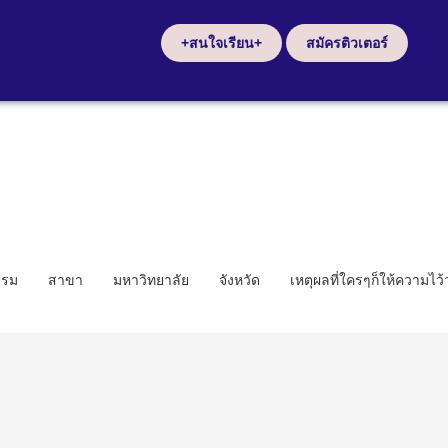
+สนใจเรียน+
สมัครติวเตอร์
รรม
สาขา
มหาวิทยาลัย
จังหวัด
เหตุผลที่ใครๆก็ให้ความไว