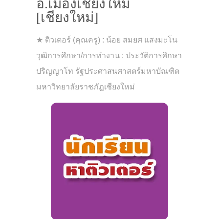
อ.เมืองเชียงใหม่
[เชียงใหม่]
★ ติวเตอร์ (คุณครู) : น้อย สมยศ แสงมะโน
วุฒิการศึกษา/การทำงาน : ประวัติการศึกษา
ปริญญาโท รัฐประศาสนศาสตร์มหาบัณฑิต
มหาวิทยาลัยราชภัฎเชียงใหม่