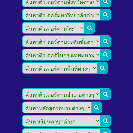








