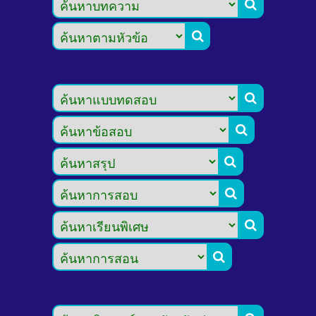







