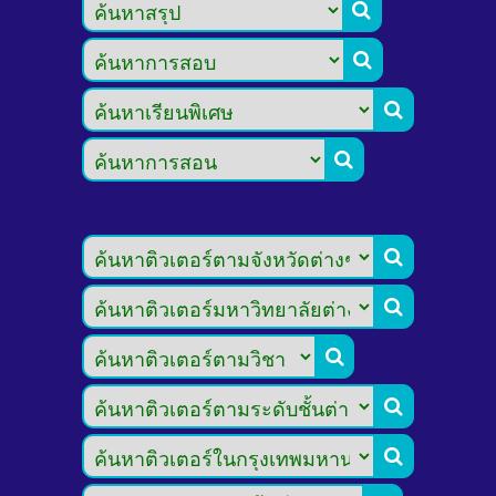








