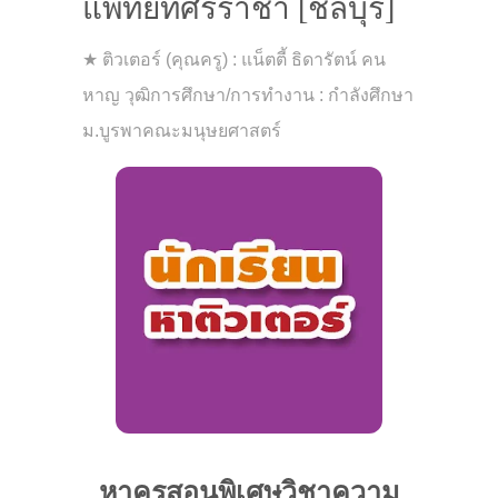
แพทย์ที่ศรีราชา [ชลบุรี]
★ ติวเตอร์ (คุณครู) : แน็ตตี้ ธิดารัตน์ คน
หาญ วุฒิการศึกษา/การทำงาน : กำลังศึกษา
ม.บูรพาคณะมนุษยศาสตร์
หาครูสอนพิเศษวิชาความ