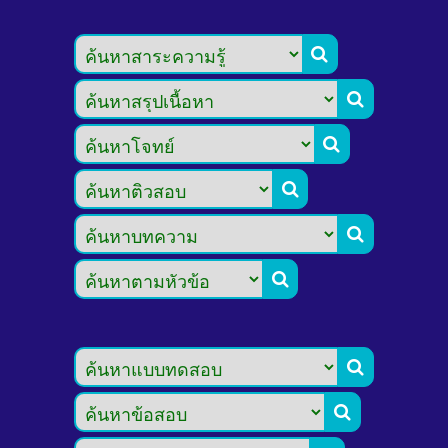







