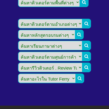






