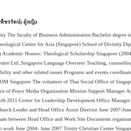
เพ็ชรรัตน์) ผู้หญิง
y The faculty of Business Administration Bachelor degree in
heological Centre for Asia (Singapore) School of Divinity Di
5) Academic Honors: Theological Scholarship Singapore (2004
re Ltd.,Singapore Language Overseer Teaching, counsellin
sibility and other related issues Programs and events coordin
OM Singapore The volunteer of Thai Social Office of Singap
 of Peace Media Organization Mission Support Manager Ass
 2011 Center for Leadership Development Office Manager and
urch Leader and Head Office Assist Director June 2007-June
nate between Head Office and Work Site Documents organisat
 to work June 2004- June 2007 Trinity Christian Center Singap