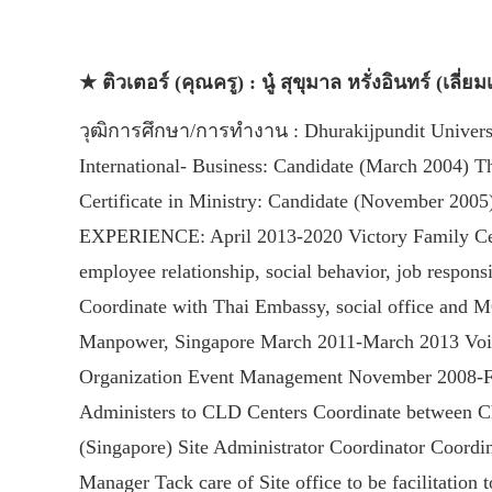
★ ติวเตอร์ (คุณครู) : นู๋ สุขุมาล หรั่งอินทร์ (เลี่ยม
วุฒิการศึกษา/การทำงาน : Dhurakijpundit Universit
International- Business: Candidate (March 2004) T
Certificate in Ministry: Candidate (November 200
EXPERIENCE: April 2013-2020 Victory Family Cent
employee relationship, social behavior, job respon
Coordinate with Thai Embassy, social office and M
Manpower, Singapore March 2011-March 2013 Voice
Organization Event Management November 2008-Feb
Administers to CLD Centers Coordinate between Ch
(Singapore) Site Administrator Coordinator Coordi
Manager Tack care of Site office to be facilitation