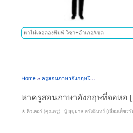
Home
»
ครูสอนภาษาอังกฤษใกล้ๆจอหอ
»
หาครู
หาครูสอนภาษาอังกฤษที่จอหอ 
★ ติวเตอร์ (คุณครู) : นู๋ สุขุมาล หรั่งอินทร์ (เลี่ยมเพ็ช