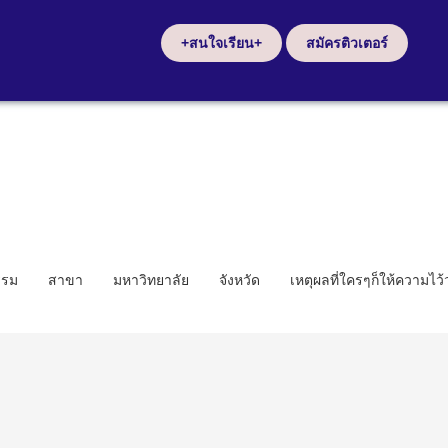
+สนใจเรียน+
สมัครติวเตอร์
รรม
สาขา
มหาวิทยาลัย
จังหวัด
เหตุผลที่ใครๆก็ให้ความไว