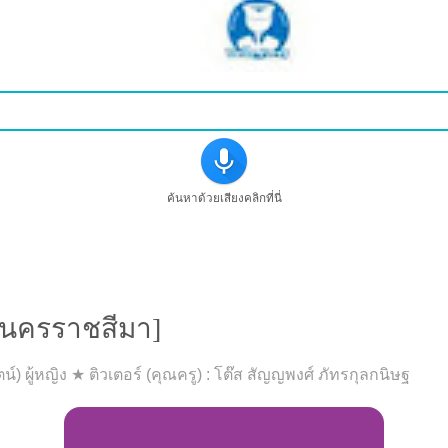
ค้นหาด้วยเสียงคลิกที่นี่
สอนภาษาอังกฤษที่จอหอ [นครราชสีมา]
[นครราชสีมา]
รรัตน์) ผู้หญิง ★ ติวเตอร์ (คุณครู) : โต๊ส สัญญพงศ์ ภัทรกุลกนิษฐ