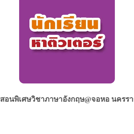
ูสอนพิเศษวิชาภาษาอังกฤษ@จอหอ นครรา