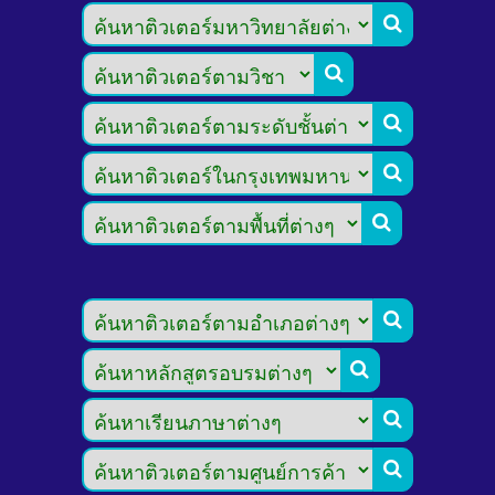








