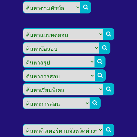







