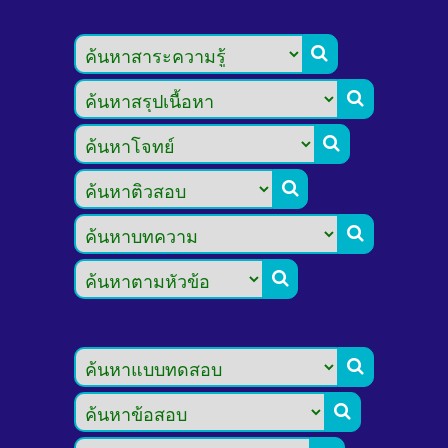







