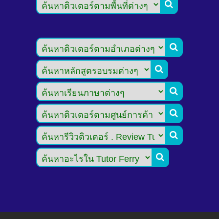






