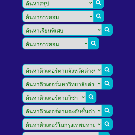








