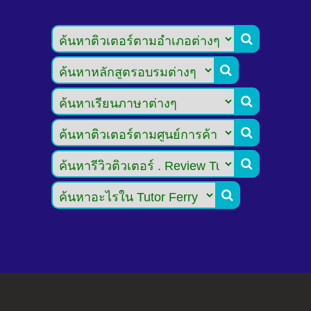





