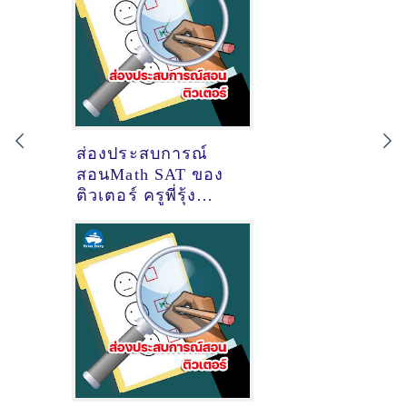
ส่องประสบการณ์
สอนMath SAT ของ
ติวเตอร์ ครูพี่รุ้ง
กชกร บุญเหลือ @เซ๊
นทรัลเวสเกต