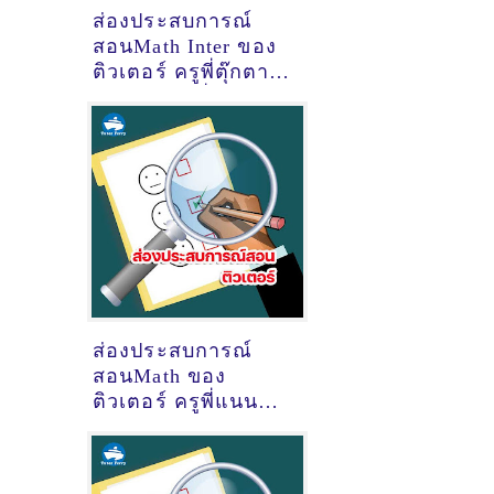
ส่องประสบการณ์
สอนMath Inter ของ
ติวเตอร์ ครูพี่ตุ๊กตา
ชลธิชา จิตมั่น
@พัทยา จอมเทียน
สาย2
ส่องประสบการณ์
สอนMath ของ
ติวเตอร์ ครูพี่แนน
พัชราัตน์ ขัดแสน
@Space109