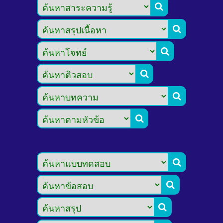








