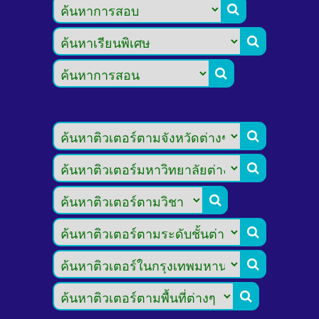








