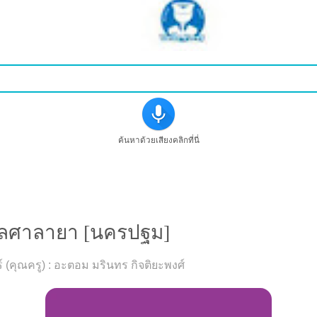
ค้นหาด้วยเสียงคลิกที่นี่
หาครูสอนภาษาอังกฤษที่เซ็นทรัลศาลายา [นครปฐม]
รัลศาลายา [นครปฐม]
์ (คุณครู) : อะตอม มรินทร กิจติยะพงศ์