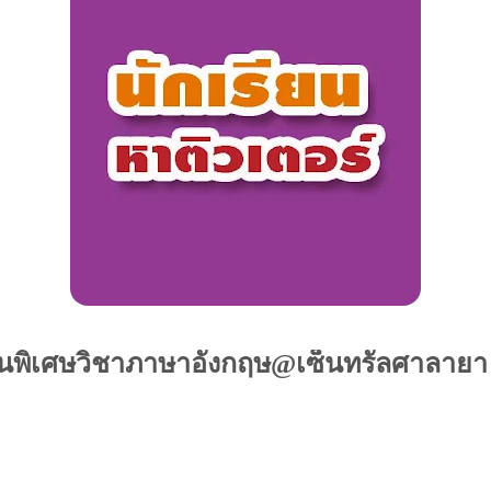
นพิเศษวิชาภาษาอังกฤษ@เซ็นทรัลศาลาย