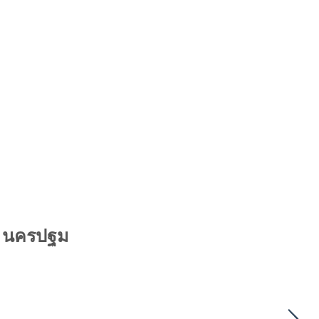
า นครปฐม