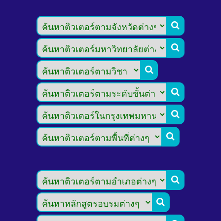







