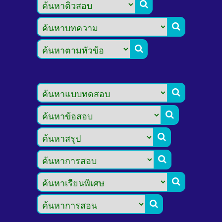








