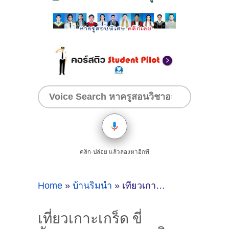
คลิก-ปล่อย แล้วลองหาอีกที
Home
»
บ้านริมน้ำ
»
เที่ยวเกาะเกร็ด ขี่จักรยานลุยธรรมชาติ แวะพักเหนื่อยคลายร้อน ถ่ายรูปเช็คอินที่ "บ้านริมน้ำ"
เที่ยวเกาะเกร็ด ขี่