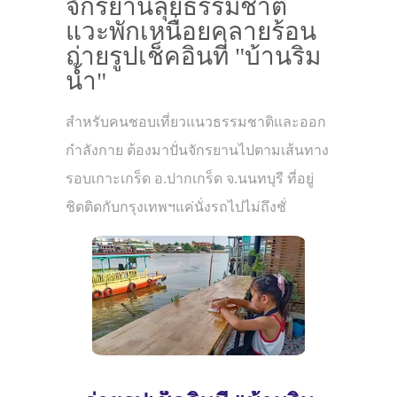
จักรยานลุยธรรมชาติ
แวะพักเหนื่อยคลายร้อน
ถ่ายรูปเช็คอินที่ "บ้านริม
น้ำ"
สำหรับคนชอบเที่ยวแนวธรรมชาติและออก
กำลังกาย ต้องมาปั่นจักรยานไปตามเส้นทาง
รอบเกาะเกร็ด อ.ปากเกร็ด จ.นนทบุรี ที่อยู่
ชิดติดกับกรุงเทพฯแค่นั่งรถไปไม่ถึงชั่