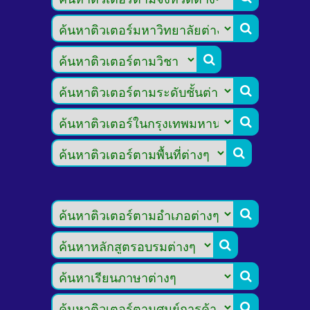








