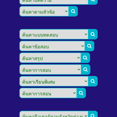







