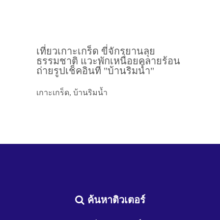
เที่ยวเกาะเกร็ด ขี่จักรยานลุย
ธรรมชาติ แวะพักเหนื่อยคลายร้อน
ถ่ายรูปเช็คอินที่ "บ้านริมน้ำ"
เกาะเกร็ด, บ้านริมน้ำ
ค้นหาติวเตอร์