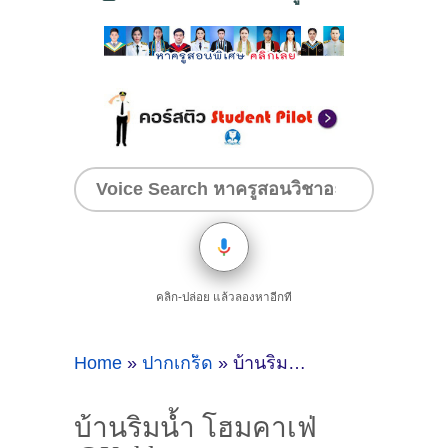
คลิก-ปล่อย แล้วลองหาอีกที
Home
»
ปากเกร็ด
»
บ้านริมน้ำ โฮมคาเฟ่ @Kohkret
บ้านริมน้ำ โฮมคาเฟ่