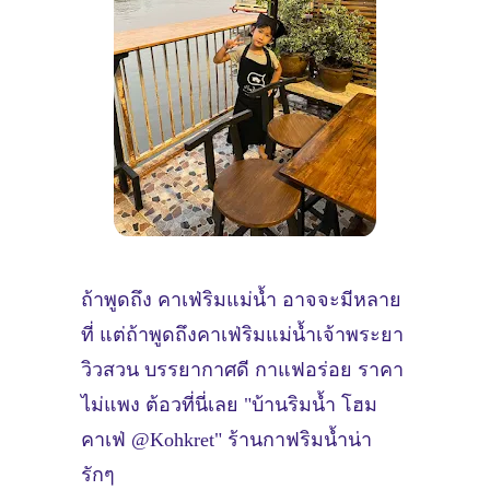
ถ้าพูดถึง คาเฟ่ริมแม่น้ำ อาจจะมีหลาย
ที่ แต่ถ้าพูดถึงคาเฟ่ริมแม่น้ำเจ้าพระยา
วิวสวน บรรยากาศดี กาแฟอร่อย ราคา
ไม่แพง ต้อวที่นี่เลย "บ้านริมน้ำ โฮม
คาเฟ่ @Kohkret" ร้านกาฟริมน้ำน่า
รักๆ