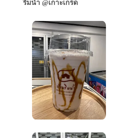
ริมน้ำ @เกาะเกร็ด