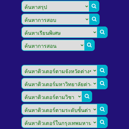








