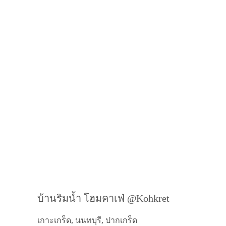
บ้านริมน้ำ โฮมคาเฟ่ @Kohkret
เกาะเกร็ด, นนทบุรี, ปากเกร็ด