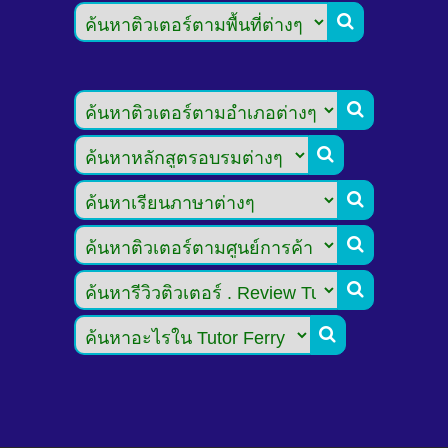






