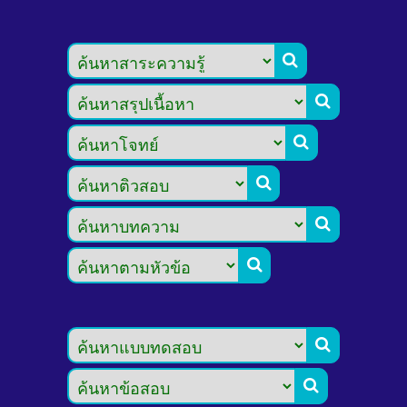







