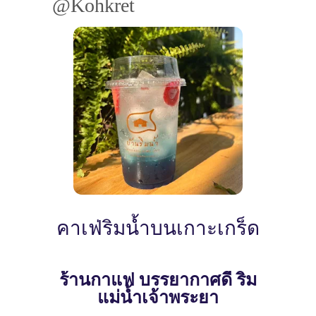
@Kohkret
คาเฟ่ริมน้ำบนเกาะเกร็ด
ร้านกาแฟ บรรยากาศดี ริม
แม่น้ำเจ้าพระยา