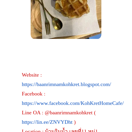
Website :
https://baanrimnamkohkret.blogspot.com/
Facebook :
https://www.facebook.com/KohKretHomeCafe/
Line OA : @baanrimnamkohkret (
https://lin.ee/ZNVYDht
)
Location : บ้านริมน้ำ เลขที่11 หมู่1