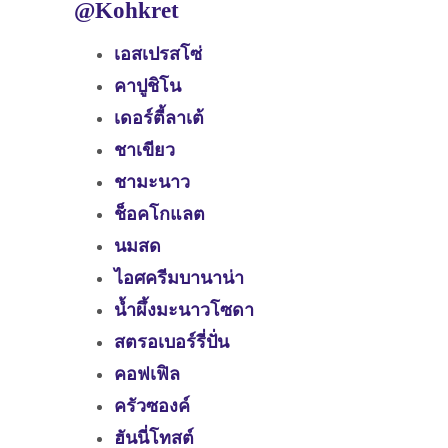
@Kohkret
เอสเปรสโซ่
คาปูชิโน
เดอร์ตี้ลาเต้
ชาเขียว
ชามะนาว
ช็อคโกแลต
นมสด
ไอศครีมบานาน่า
น้ำผึ้งมะนาวโซดา
สตรอเบอร์รี่ปั่น
คอฟเฟิล
ครัวซองค์
ฮันนี่โทสต์