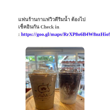
แฟนร้านกาแฟวิวดีริมน้ำ ต้องไป
เช็คอินกัน Check in
:
https://goo.gl/maps/RrXP8o6B4W8nzHio