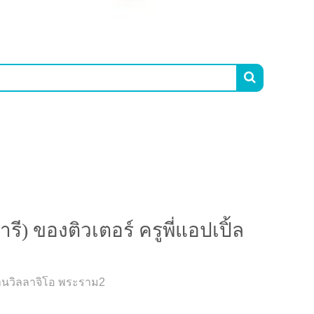

) ของติวเตอร์ ครูพี่แอปเปิ้ล
บ้านวิลลาจิโอ พระราม2