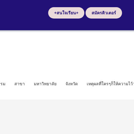
+สนใจเรียน+
สมัครติวเตอร์
รรม
สาขา
มหาวิทยาลัย
จังหวัด
เหตุผลที่ใครๆก็ให้ความไว