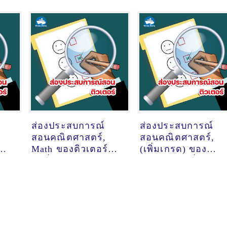
ส่องประสบการณ์
ส่องประสบการณ์
สอนคณิตศาสตร์,
สอนคณิตศาสตร์,
Math ของติวเตอร์
(เพิ่มเกรด) ของ
ชญา
ครูพี่ต่าย ดลญาณ์
ติวเตอร์ ครูพี่ทะเล
้าว
สุระ @Space 109
ปาจารี เจตน์ตระกูล
แจ่มฟ้า
วิทย์ @ม.พฤกษา 16
ซอยกันตนา บางใหญ