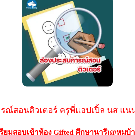
ณ์สอนติวเตอร์ ครูพี่แอปเปิ้ล นส แนน
รียมสอบเข้าห้อง Gifted ศึกษานารี)@หมูบ