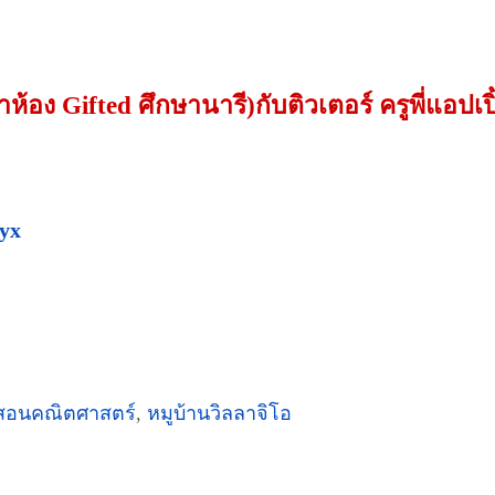
้อง Gifted ศึกษานารี)กับติวเตอร์ ครูพี่แอปเ
tyx
สอนคณิตศาสตร์
,
หมูบ้านวิลลาจิโอ