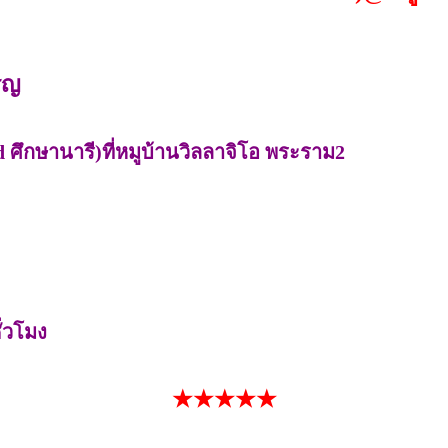
ริญ
 ศึกษานารี)ที่หมูบ้านวิลลาจิโอ พระราม2
ั่วโมง
★★★★★