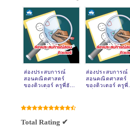
ส่องประสบการณ์
ส่องประสบการณ์
สอนคณิตศาสตร์
สอนคณิตศาสตร์
ของติวเตอร์ ครูพี่ฮัซ
ของติวเตอร์ ครูพี่
ฮัซวานี พึ่งพา
หนึ่ง นางสาวปวิ
@หมู่บ้านเศรษฐสิริ
ผูกประยูร @ถนนช
แจ้งวัฒนะประชาชื่น
หลาม บางแสน
ตำบลบ้านใหม่
อำเภอปากเกร็ด
Total Rating ✔
จังหวัดนนทบุรี