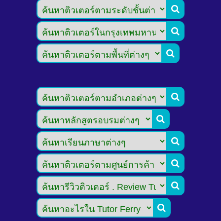








