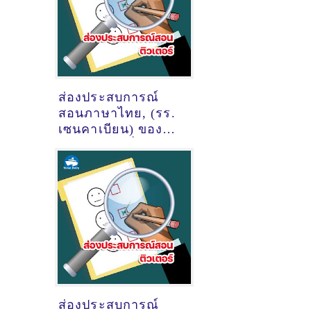
สันตพล
ส่องประสบการณ์
สอนภาษาไทย, (รร.
เซนคาเบียน) ของ
ติวเตอร์ ครูพี่ไอซ์
นางสาวกันต์ฤทัย
แสงศรีจิราภัทร
@แถวเชิงสะพานปิ่น
เกล้า
ส่องประสบการณ์