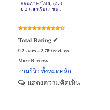
สอนภาษาไทย, (อ.3
ป.2 แยกเรียน) ของ
ติวเตอร์ ครูพี่แพร
นางสาว​สุภา​วดี​
ธรรม​ดี​ @หมู่บ้าน
Supalai Lake Ville
koh kaew
Total Rating ✔
9.2 stars – 2,789 reviews
More Reviews
อ่านรีวิว ทั้งหมดคลิก
แสดงความคิดเห็น