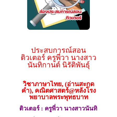
ประสบการณ์สอน
ติวเตอร์ ครูพี่วา นางสาว
นันทิกานต์ นิรัติพันธุ์
วิชาภาษาไทย, (อ่านสะกด
คำ), คณิตศาสตร์@หลังโรง
พยาบาลพระพุทธบาท
ติวเตอร์ : ครูพี่วา นางสาวนันทิ