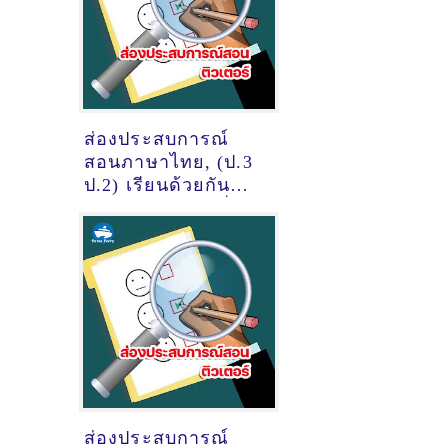
ส่องประสบการณ์
สอนภาษาไทย, (ป.3
ป.2) เรียนด้วยกัน
ของติวเตอร์ ครูพี่
แบมแบม ณัฏฐากร
มั่งมีดี @ตำบลคูบาง
หลวง อำเภอ
ลาดหลุมแก้ว
ส่องประสบการณ์