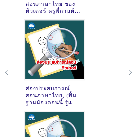
สอนภาษาไทย ของ
ติวเตอร์ ครูพี่กานต์
กานต์รวี ศรีประไพ
@ มบ.ศุภาลัยลากูน
ต.เกาะแก้ว อ.เมือง
จ.ภูเก็ต
ส่องประสบการณ์
สอนภาษาไทย, (พื้น
ฐานน้องตอนนี้ รู้แค่
ก-ฮ) ของติวเตอร์ ครู
พี่แนน ธัญญาลักษณ์
พรมมี @หมู่บ้านสิริน
ปาร์ควิลล์ แยกบิ้กซี