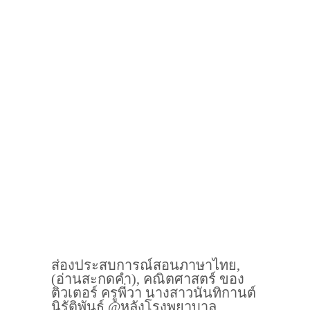
ส่องประสบการณ์สอนภาษาไทย,
(อ่านสะกดคำ), คณิตศาสตร์ ของ
ติวเตอร์ ครูพี่วา นางสาวนันทิกานต์
นิรัติพันธุ์ @หลังโรงพยาบาล