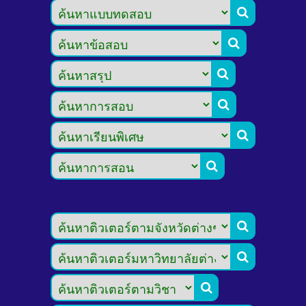








