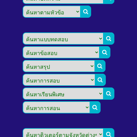







