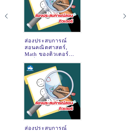
ส่องประสบการณ์
สอนคณิตศาสตร์,
Math ของติวเตอร์
ครูพี่ต่าย ดลญาณ์
สุระ @Space 109
แจ่มฟ้า
ส่องประสบการณ์