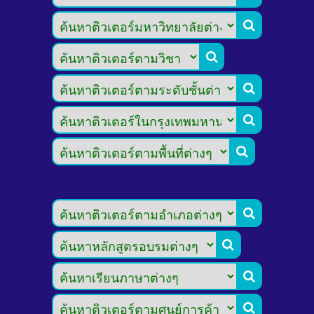








