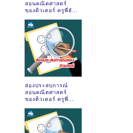
สอนคณิตศาสตร์
ของติวเตอร์ ครูพี่ฮัซ
ฮัซวานี พึ่งพา
@หมู่บ้านเศรษฐสิริ
แจ้งวัฒนะประชาชื่น
ตำบลบ้านใหม่
อำเภอปากเกร็ด
จังหวัดนนทบุรี
ส่องประสบการณ์
สอนคณิตศาสตร์
ของติวเตอร์ ครูพี่
หนึ่ง นางสาวปวิชญา
ผูกประยูร @ถนนช้าว
หลาม บางแสน