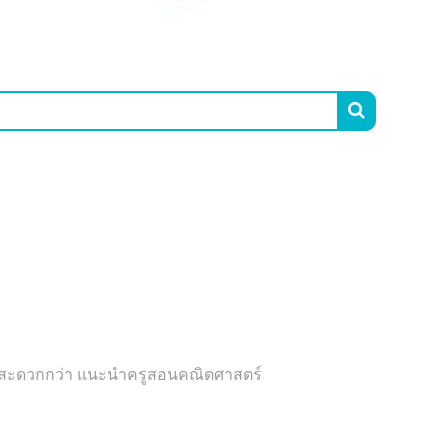

บ้านสะดวกกว่า แนะนำครูสอนคณิตศาสตร์