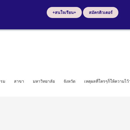
+สนใจเรียน+
สมัครติวเตอร์
รรม
สาขา
มหาวิทยาลัย
จังหวัด
เหตุผลที่ใครๆก็ให้ความไว