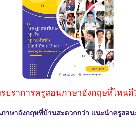
ุทรปราการครูสอนภาษาอังกฤษที่ไหนดี
ียนภาษาอังกฤษที่บ้านสะดวกกว่า แนะนำครูสอนภ