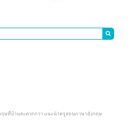

ังกฤษที่บ้านสะดวกกว่า แนะนำครูสอนภาษาอังกฤษ