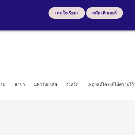
+สนใจเรียน+
สมัครติวเตอร์
รรม
สาขา
มหาวิทยาลัย
จังหวัด
เหตุผลที่ใครๆก็ให้ความไว