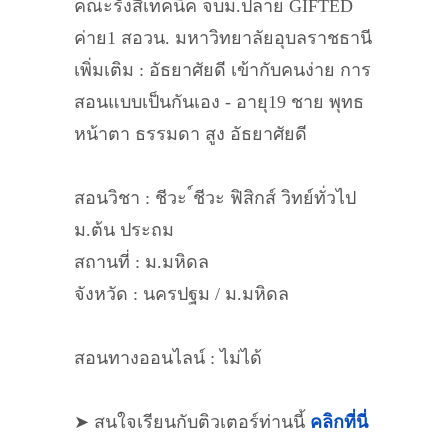
คณะรังสีเทคนิค จบม.ปลาย GIFTED
ค่าย1 สอวน. มหาวิทยาลัยอุบลราชธานี
เพิ่มเติม : อัธยาศัยดี เข้ากับคนง่าย การ
สอนแบบเป็นกันเอง - อายุ19 ชาย พุทธ
หน้าตา ธรรมดา สูง อัธยาศัยดี
สอนวิชา : ชีวะ ์ชีวะ ฟิสิกส์ วิทย์ทั่วไป
ม.ต้น ประถม
สถานที่ : ม.มหิดล
จังหวัด : นครปฐม / ม.มหิดล
สอนทางออนไลน์ : ไม่ได้
➤ สนใจเรียนกับติวเตอร์ท่านนี้
คลิกที่นี่