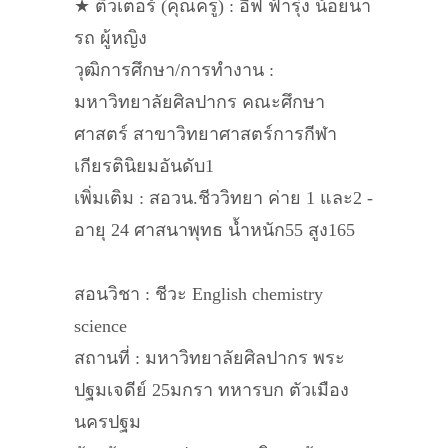
★ ติวเตอร์ (คุณครู) : อีฟ ฟ้ารุ่ง น้อยนา
รถ ผู้หญิง
วุฒิการศึกษา/การทำงาน :
มหาวิทยาลัยศิลปากร คณะศึกษา
ศาสตร์ สาขาวิทยาศาสตร์การกีฬา
เกียรตินิยมอันดับ1
เพิ่มเติม : สอวน.ชีววิทยา ค่าย 1 และ2 -
อายุ 24 ศาสนาพุทธ น้ำหนัก55 สูง165
สอนวิชา : ชีวะ English chemistry
science
สถานที่ : มหาวิทยาลัยศิลปากร พระ
ปฐมเจดีย์ 25มกรา ทหารบก ตัวเมือง
นครปฐม