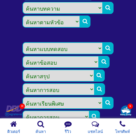








ติวเตอร์
ค้นหา
รีวิว
แชทไลน์
โทรศัพท์