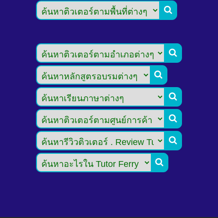






