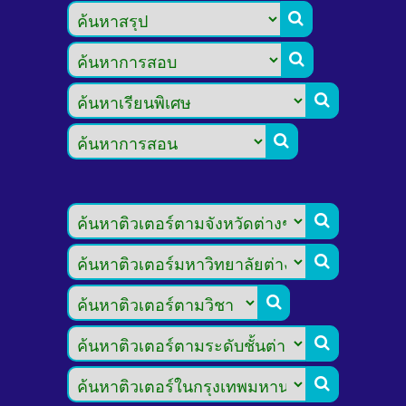








