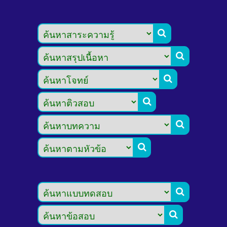







