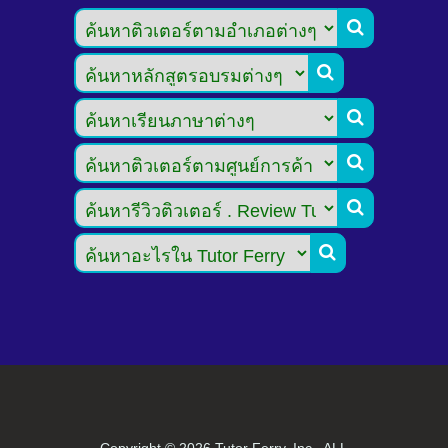






Copyright ©
2026 Tutor Ferry, Inc., ALL