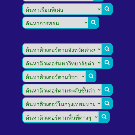







