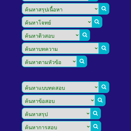








