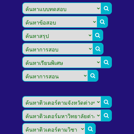








