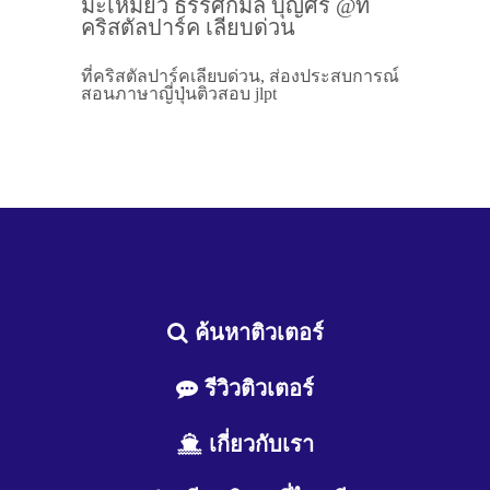
มะเหมี่ยว ธรรศกมล บุญศิริ @ที่
คริสตัลปาร์ค เลียบด่วน
ที่คริสตัลปาร์คเลียบด่วน, ส่องประสบการณ์
สอนภาษาญี่ปุ่นติวสอบ jlpt
ค้นหาติวเตอร์
รีวิวติวเตอร์
เกี่ยวกับเรา