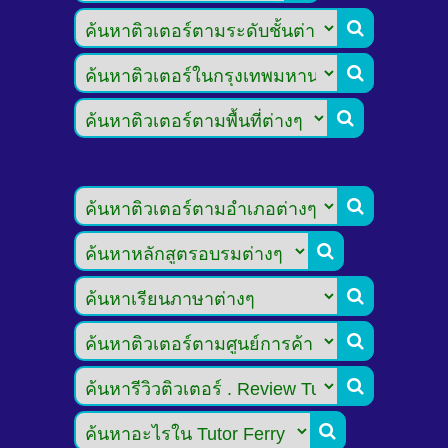








