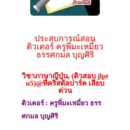
ประสบการณ์สอน
ติวเตอร์ ครูพี่มะเหมี่ยว
ธรรศกมล บุญศิริ
วิชาภาษาญี่ปุ่น, (ติวสอบ jlpt
n5)@ที่คริสตัลปาร์ค เลียบ
ด่วน
ติวเตอร์ : ครูพี่มะเหมี่ยว ธรร
ศกมล บุญศิริ