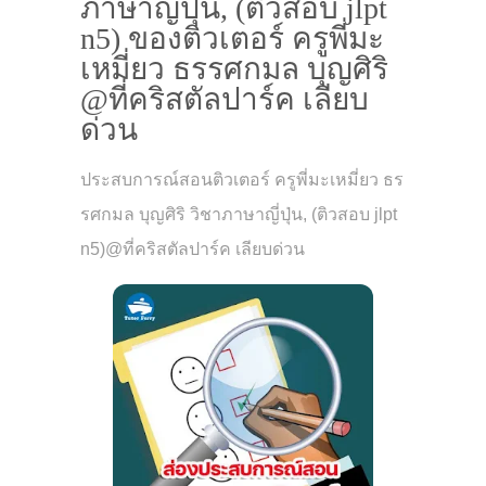
ภาษาญี่ปุ่น, (ติวสอบ jlpt
n5) ของติวเตอร์ ครูพี่มะ
เหมี่ยว ธรรศกมล บุญศิริ
@ที่คริสตัลปาร์ค เลียบ
ด่วน
ประสบการณ์สอนติวเตอร์ ครูพี่มะเหมี่ยว ธร
รศกมล บุญศิริ วิชาภาษาญี่ปุ่น, (ติวสอบ jlpt
n5)@ที่คริสตัลปาร์ค เลียบด่วน