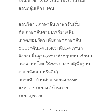
ใจเย็น เข้าใจนักเรียน ไม่เร่งรีบ เน้น
สอนกลุ่มเล็ก1-3คน
สอนวิชา : ภาษาจีน ภาษาจีนเริ่ม
ต้น,ภาษาจีนตามบทเรียน/เพิ่ม
เกรด,สอบวัดระดับภาษาภาษาจีน
YCTระดับ1-4 HSKระดับ1-4 ภาษา
อังกฤษพื้นฐาน,ภาษาอังกฤษสอบเข้าม.1
สอนภาษาไทยให้ชาวต่างชาติ(พื้นฐาน
ภาษาอังกฤษหรือจีน)
สถานที่ : บ้านค่าย ระยอง,zoom
จังหวัด : ระยอง / บ้านค่าย
ระยอง,zoom