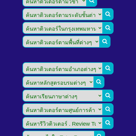








