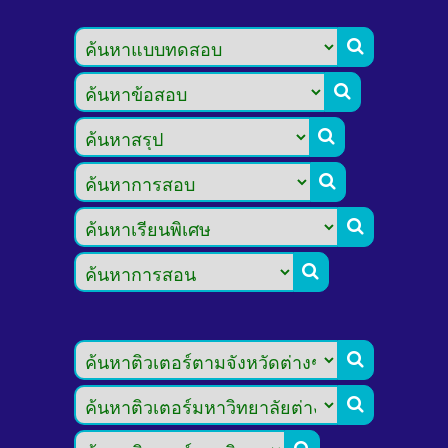







