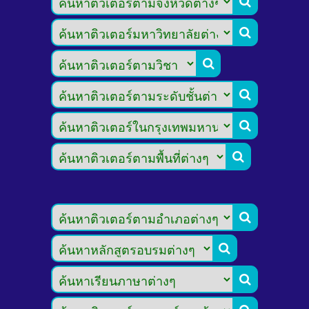








