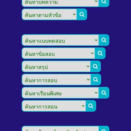







