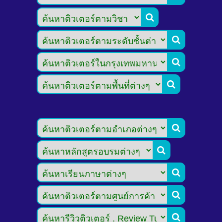








