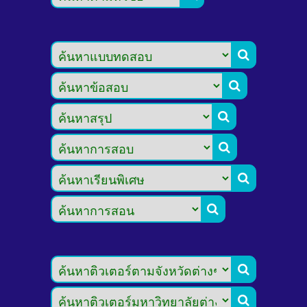







