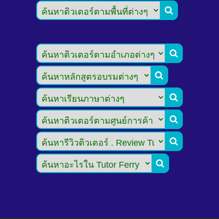






