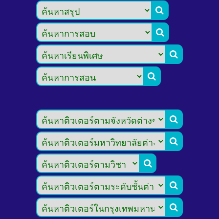








