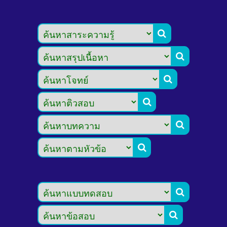







